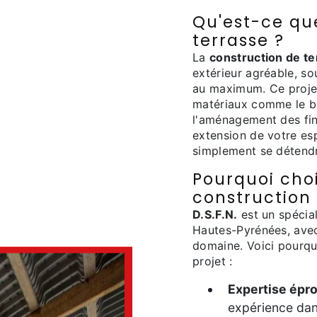
Qu'est-ce qu
terrasse ?
La
construction de te
extérieur agréable, so
au maximum. Ce projet 
matériaux comme le bo
l'aménagement des fin
extension de votre esp
simplement se détend
Pourquoi chois
construction 
D.S.F.N.
est un spécia
Hautes-Pyrénées, avec
domaine. Voici pourqu
projet :
Expertise épr
expérience dans