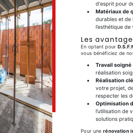
d'esprit pour 
Matériaux de q
durables et de 
l’esthétique de
Les avantages
En optant pour
D.S.F.
vous bénéficiez de n
Travail soigné
réalisation so
Réalisation cl
votre projet, de
respecter les d
Optimisation d
l’utilisation d
solutions prati
Pour une
rénovation i