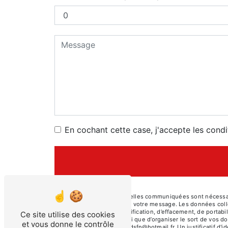
En cochant cette case, j'accepte les condi
** Les données personnelles communiquées sont nécessaires 
le seul but de répondre à votre message. Les données col
de droits d’accès, de rectification, d’effacement, de portab
Ce site utilise des cookies
autorité de contrôle, ainsi que d’organiser le sort de vos
et vous donne le contrôle
électronique à l'adresse dsfn@hotmail.fr. Un justificatif 