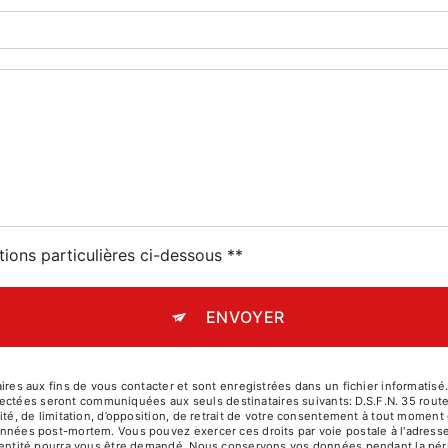
tions particulières ci-dessous **
ENVOYER
aux fins de vous contacter et sont enregistrées dans un fichier informatisé. E
lectées seront communiquées aux seuls destinataires suivants: D.S.F.N. 35 rou
ilité, de limitation, d’opposition, de retrait de votre consentement à tout moment
 données post-mortem. Vous pouvez exercer ces droits par voie postale à l'adres
d'identité pourra vous être demandé. Nous conservons vos données pendant la pé