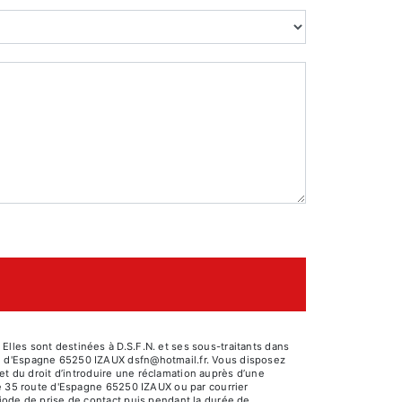
lles sont destinées à D.S.F.N. et ses sous-traitants dans
te d'Espagne 65250 IZAUX dsfn@hotmail.fr. Vous disposez
 et du droit d’introduire une réclamation auprès d’une
se 35 route d'Espagne 65250 IZAUX ou par courrier
riode de prise de contact puis pendant la durée de