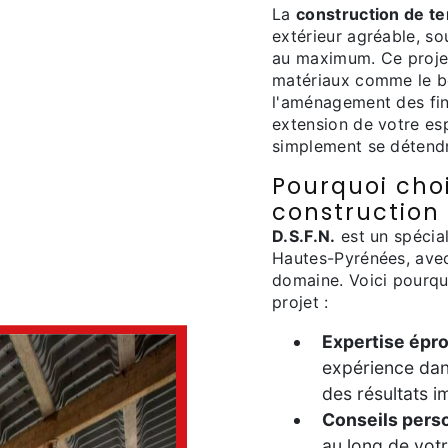
La
construction de te
extérieur agréable, so
au maximum. Ce projet 
matériaux comme le bo
l'aménagement des fin
extension de votre esp
simplement se détend
Pourquoi chois
construction 
D.S.F.N.
est un spécia
Hautes-Pyrénées, avec
domaine. Voici pourqu
projet :
Expertise épr
expérience dans
des résultats 
Conseils pers
au long de votr