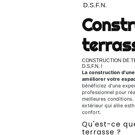
D.S.F.N.
construction de
terras
CONSTRUCTION DE TERRASSE À PAU : FAITES CONFIANCE À
D.S.F.N. !
La construction d'une terrasse est un investissement clé pour
améliorer votre espa
bénéficiez d'une exper
professionnel pour réa
meilleures conditions
extérieur qui allie es
confort.
Qu'est-ce qu
terrasse ?