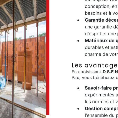
conception, en
besoins et à vo
Garantie déce
une garantie dé
d'esprit et une
Matériaux de q
durables et est
charme de votr
Les avantages
En choisissant
D.S.F.N
Pau, vous bénéficiez 
Savoir-faire p
expérimentés as
les normes et 
Gestion compl
l'ensemble du p