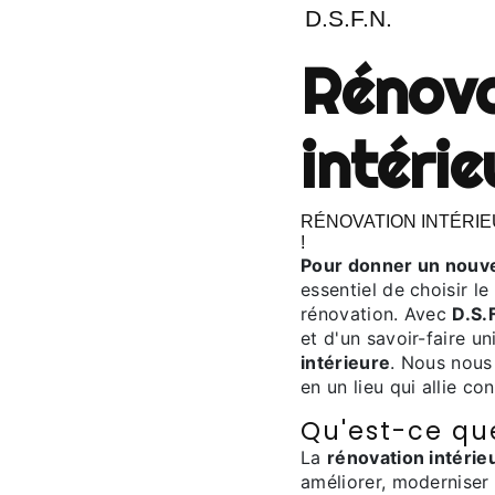
D.S.F.N.
rénovation
intéri
RÉNOVATION INTÉRIEURE À TARBES : FAITES CONFIANCE À D.S.F.N.
!
Pour donner un nouve
essentiel de choisir l
rénovation. Avec
D.S.
et d'un savoir-faire u
intérieure
. Nous nous
en un lieu qui allie co
Qu'est-ce que
La
rénovation intérie
améliorer, moderniser 