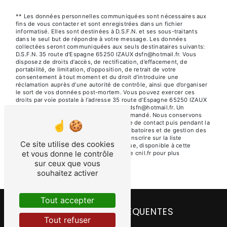
** Les données personnelles communiquées sont nécessaires aux
fins de vous contacter et sont enregistrées dans un fichier
informatisé. Elles sont destinées à D.S.F.N. et ses sous-traitants
dans le seul but de répondre à votre message. Les données
collectées seront communiquées aux seuls destinataires suivants:
D.S.F.N. 35 route d'Espagne 65250 IZAUX dsfn@hotmail.fr. Vous
disposez de droits d’accès, de rectification, d’effacement, de
portabilité, de limitation, d’opposition, de retrait de votre
consentement à tout moment et du droit d’introduire une
réclamation auprès d’une autorité de contrôle, ainsi que d’organiser
le sort de vos données post-mortem. Vous pouvez exercer ces
droits par voie postale à l'adresse 35 route d'Espagne 65250 IZAUX
ou par courrier électronique à l'adresse dsfn@hotmail.fr. Un
justificatif d'identité pourra vous être demandé. Nous conservons
vos données pendant la période de prise de contact puis pendant la
durée de prescription légale aux fins probatoires et de gestion des
contentieux. Vous avez le droit de vous inscrire sur la liste
Ce site utilise des cookies
d'opposition au démarchage téléphonique, disponible à cette
et vous donne le contrôle
adresse:
Bloctel.gouv.fr
. Consultez le site cnil.fr pour plus
d’informations sur vos droits.
sur ceux que vous
souhaitez activer
Tout accepter
RECHERCHES FRÉQUENTES
Tout refuser